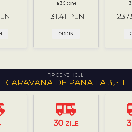
la 3,5 tone
3
PLN
131.41 PLN
237
N
ORDIN
TIP DE VEHICUL:
CARAVANA DE PANA LA 3,5 T
30
N
ZILE