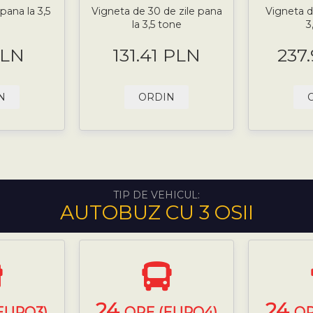
pana la 3,5
Vigneta de 30 de zile pana
Vigneta d
la 3,5 tone
3
PLN
131.41 PLN
237
N
ORDIN
TIP DE VEHICUL:
AUTOBUZ CU 3 OSII
24
24
EURO3)
ORE (EURO4)
OR