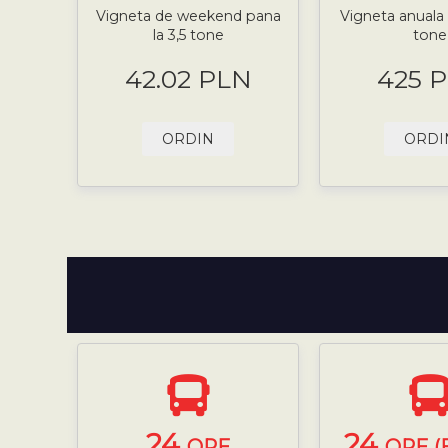
Vigneta de weekend pana
Vigneta anuala 
la 3,5 tone
tone
42.02 PLN
425 
ORDIN
ORDI
24
24
ORE
ORE (