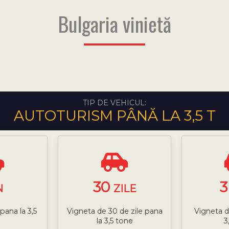
Bulgaria vinietă
TIP DE VEHICUL:
AUTOTURISM PÂNĂ LA 3,5 T
30
N
ZILE
pana la 3,5
Vigneta de 30 de zile pana
Vigneta d
la 3,5 tone
3