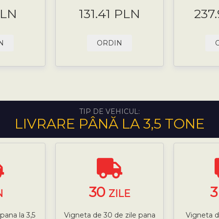
PLN
131.41 PLN
237
N
ORDIN
TIP DE VEHICUL:
LIVRARE PÂNĂ LA 3,5 TONE
30
N
ZILE
pana la 3,5
Vigneta de 30 de zile pana
Vigneta d