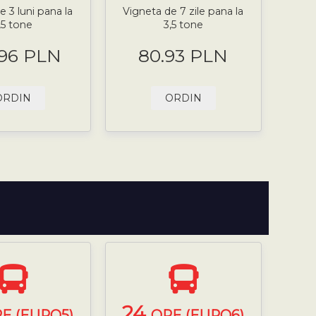
e 3 luni pana la
Vigneta de 7 zile pana la
,5 tone
3,5 tone
.96 PLN
80.93 PLN
ORDIN
ORDIN
24
E (EURO5)
ORE (EURO6)