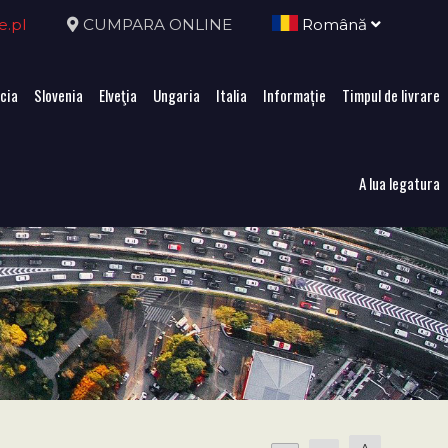
e.pl
CUMPARA ONLINE
Română
cia
Slovenia
Elveţia
Ungaria
Italia
Informație
Timpul de livrare
A lua legatura