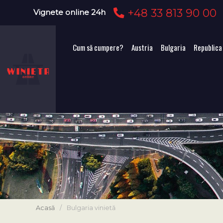
+48 33 813 90 00
Vignete online 24h
Cum să cumpere?
Austria
Bulgaria
Republica
Acasă
/
Bulgaria vinietă