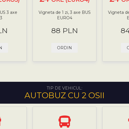
BUS 3 axe
Vigneta de 1 zi, 3 axe BUS
Vigneta de
3
EURO4
LN
88 PLN
8
N
ORDIN
TIP DE VEHICUL:
AUTOBUZ CU 2 OSII