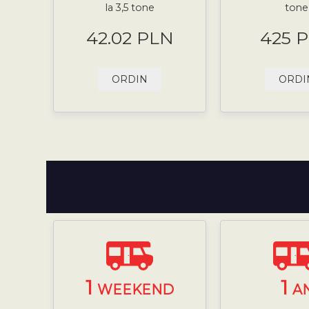
la 3,5 tone
tone
42.02 PLN
425 
ORDIN
ORDI
1
1
WEEKEND
A