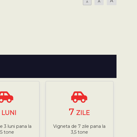
A
A
A
3
7
LUNI
ZILE
e 3 luni pana la
Vigneta de 7 zile pana la
,5 tone
3,5 tone