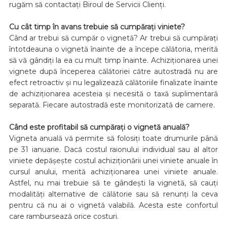
rugăm să contactați Biroul de Servicii Clienți.
Cu cât timp în avans trebuie să cumpărați viniete?
Când ar trebui să cumpăr o vignetă? Ar trebui să cumpărați
întotdeauna o vignetă înainte de a începe călătoria, merită
să vă gândiți la ea cu mult timp înainte. Achiziționarea unei
vignete după începerea călătoriei către autostradă nu are
efect retroactiv și nu legalizează călătoriile finalizate înainte
de achiziționarea acesteia și necesită o taxă suplimentară
separată. Fiecare autostradă este monitorizată de camere.
Când este profitabil să cumpărați o vignetă anuală?
Vigneta anuală vă permite să folosiți toate drumurile până
pe 31 ianuarie. Dacă costul raionului individual sau al altor
viniete depășește costul achiziționării unei viniete anuale în
cursul anului, merită achiziționarea unei viniete anuale.
Astfel, nu mai trebuie să te gândești la vignetă, să cauți
modalități alternative de călătorie sau să renunți la ceva
pentru că nu ai o vignetă valabilă. Acesta este confortul
care rambursează orice costuri.