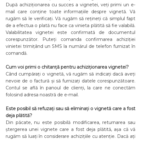
După achiziționarea cu succes a vignetei, veți primi un e-
mail care conține toate informațiile despre vignetă. Vă
rugăm să le verificați. Vă rugăm să rețineți că simplul fapt
de a efectua o plată nu face ca vinieta plătită să fie valabilă.
Valabilitatea vignetei este confirmată de documentul
corespunzător. Puteți comanda confirmarea achiziției
vinietei trimițând un SMS la numărul de telefon furnizat în
comandă.
Cum voi primi o chitanță pentru achiziționarea vignetei?
Când cumpărați o vignetă, vă rugăm să indicați dacă aveți
nevoie de o factură și să furnizați datele corespunzătoare.
Contul se află în panoul de clienți, la care ne conectăm
folosind adresa noastră de e-mail.
Este posibil să refuzați sau să eliminați o vignetă care a fost
deja plătită?
Din păcate, nu este posibilă modificarea, returnarea sau
ștergerea unei vignete care a fost deja plătită, așa că vă
rugăm să luați în considerare achizițiile cu atenție. Dacă ați