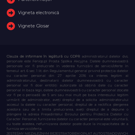
Vigneta electronică
Vignete Glosar
Clauza de informare în legătură cu GDPR
administratorul datelor dvs.
personale este Feniqs.pl Prosta Spółka Akcyjna. Datele dumneavoastră
personale vor fi prelucrate în vederea furnizării de servicii/oferte în
temeiul art. 6 sec. 1 lit. din Regulamentul general privind protecția datelor
cu caracter personal din 27 aprilie 2016 ca interes legitim al
administratorului, destinatarii datelor dumneavoastră cu caracter
personal vor fi doar entități autorizate să obțină date cu caracter
personal în baza legii, datele dumneavoastră cu caracter personal stocate
vor fi pe o perioadă de 5 ani sau mai mult pe baza interesului legitim
urmărit de administrator, aveți dreptul de a solicita administratorului
accesul la datele cu caracter personal, dreptul de a rectifica ștergerea
acestora sau de a limita prelucrarea, aveți dreptul de a depune o
plângere la adresa Președintelui Biroului pentru Protecția Datelor cu
Caracter Personal, furnizarea datelor cu caracter personal este voluntară,
cu toate acestea, nefurnizarea datelor poate duce la incapacitatea de a
furniza servicii/oferta.
JESTEŚMY NIEZALEŻNYM REJESTRATOREM OPŁAT AUTOSTRADOWYCH