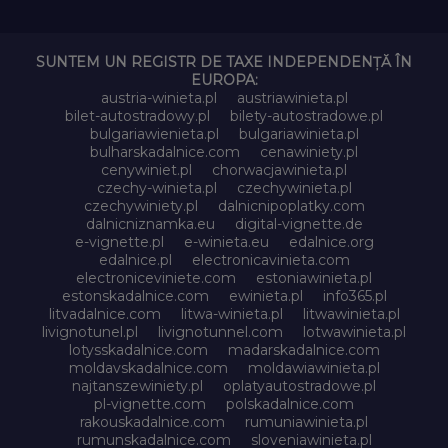
SUNTEM UN REGISTR DE TAXE INDEPENDENȚĂ ÎN
EUROPA:
austria-winieta.pl
austriawinieta.pl
bilet-autostradowy.pl
bilety-autostradowe.pl
bulgariawienieta.pl
bulgariawinieta.pl
bulharskadalnice.com
cenawiniety.pl
cenywiniet.pl
chorwacjawinieta.pl
czechy-winieta.pl
czechywinieta.pl
czechywiniety.pl
dalnicnipoplatky.com
dalnicniznamka.eu
digital-vignette.de
e-vignette.pl
e-winieta.eu
edalnice.org
edalnice.pl
electronicavinieta.com
electroniceviniete.com
estoniawinieta.pl
estonskadalnice.com
ewinieta.pl
info365.pl
litvadalnice.com
litwa-winieta.pl
litwawinieta.pl
livignotunel.pl
livignotunnel.com
lotwawinieta.pl
lotysskadalnice.com
madarskadalnice.com
moldavskadalnice.com
moldawiawinieta.pl
najtanszewiniety.pl
oplatyautostradowe.pl
pl-vignette.com
polskadalnice.com
rakouskadalnice.com
rumuniawinieta.pl
rumunskadalnice.com
sloveniawinieta.pl