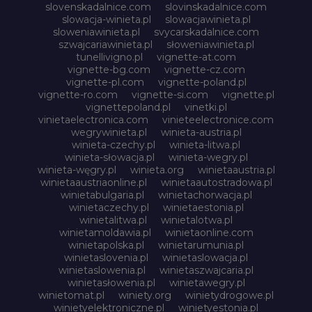
slovenskadalnice.com
slovinskadalnice.com
slowacja-winieta.pl
slowacjawinieta.pl
sloweniawinieta.pl
svycarskadalnice.com
szwajcariawinieta.pl
słoweniawinieta.pl
tunellivigno.pl
vignette-at.com
vignette-bg.com
vignette-cz.com
vignette-pl.com
vignette-poland.pl
vignette-ro.com
vignette-si.com
vignette.pl
vignettepoland.pl
vinetki.pl
vinietaelectronica.com
vinieteelectronice.com
wegrywinieta.pl
winieta-austria.pl
winieta-czechy.pl
winieta-litwa.pl
winieta-słowacja.pl
winieta-wegry.pl
winieta-węgry.pl
winieta.org
winietaaustria.pl
winietaaustriaonline.pl
winietaautostradowa.pl
winietabulgaria.pl
winietachorwacja.pl
winietaczechy.pl
winietaestonia.pl
winietalitwa.pl
winietalotwa.pl
winietamoldawia.pl
winietaonline.com
winietapolska.pl
winietarumunia.pl
winietaslovenia.pl
winietaslowacja.pl
winietaslowenia.pl
winietaszwajcaria.pl
winietasłowenia.pl
winietawegry.pl
winietomat.pl
winiety.org
winietydrogowe.pl
winietyelektroniczne.pl
winietyestonia.pl