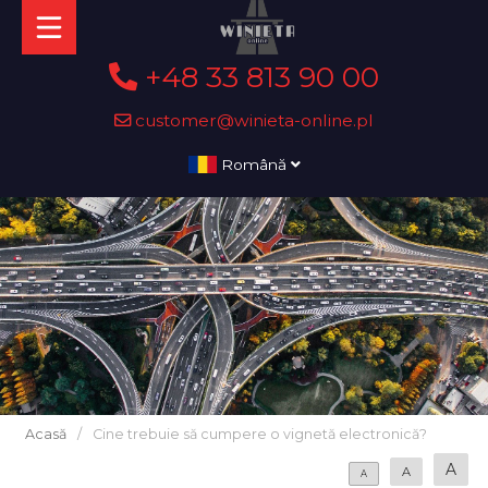
+48 33 813 90 00
customer@winieta-online.pl
Română
Acasă
/
Cine trebuie să cumpere o vignetă electronică?
A
A
A