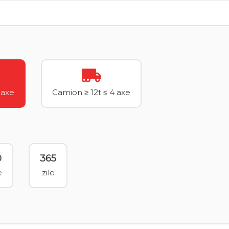
 axe
Camion ≥ 12t ≤ 4 axe
0
365
e
zile