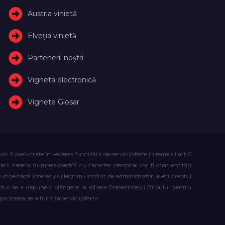
Austria vinietă
Elveţia vinietă
Partenerii noștri
Vigneta electronică
Vignete Glosar
fi prelucrate în vederea furnizării de servicii/oferte în temeiul art. 6
atarii datelor dumneavoastră cu caracter personal vor fi doar entități
lt pe baza interesului legitim urmărit de administrator, aveți dreptul
reptul de a depune o plângere la adresa Președintelui Biroului pentru
citatea de a furniza servicii/oferta.