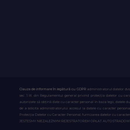
Clauza de informare în legătură cu GDPR
administratorul datelor dvs
sec. 1 lit. din Regulamentul general privind protecția datelor cu car
autorizate să obțină date cu caracter personal în baza legii, datele 
de a solicita administratorului accesul la datele cu caracter person
Protecția Datelor cu Caracter Personal, furnizarea datelor cu caracter 
JESTEŚMY NIEZALEŻNYM REJESTRATOREM OPŁAT AUTOSTRADO