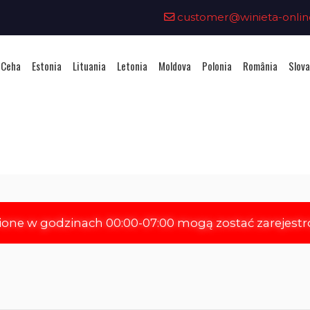
customer@winieta-onlin
 Ceha
Estonia
Lituania
Letonia
Moldova
Polonia
România
Slova
hiziționarea unei vignete - Esto
ione w godzinach 00:00-07:00 mogą zostać zarejest