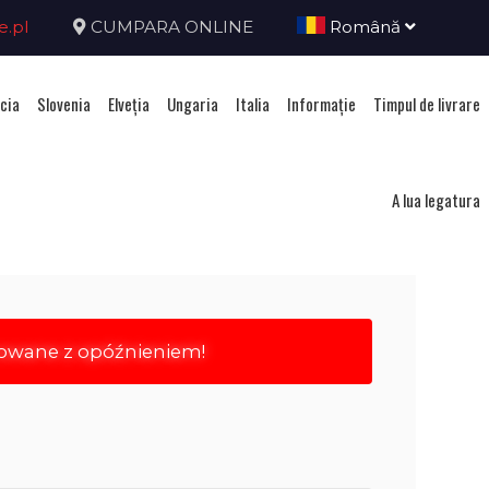
e.pl
CUMPARA ONLINE
Română
cia
Slovenia
Elveţia
Ungaria
Italia
Informație
Timpul de livrare
nia
A lua legatura
rowane z opóźnieniem!