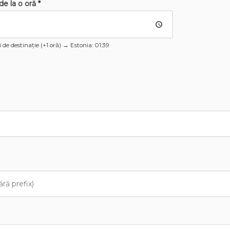
de la o oră *
ii de destinație (+1 oră) →
Estonia
: 01:39