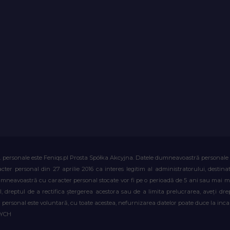
. personale este Feniqs.pl Prosta Spółka Akcyjna. Datele dumneavoastră personale vor 
acter personal din 27 aprilie 2016 ca interes legitim al administratorului, destin
dumneavoastră cu caracter personal stocate vor fi pe o perioadă de 5 ani sau mai mu
al, dreptul de a rectifica ștergerea acestora sau de a limita prelucrarea, aveți d
personal este voluntară, cu toate acestea, nefurnizarea datelor poate duce la incapa
WYCH