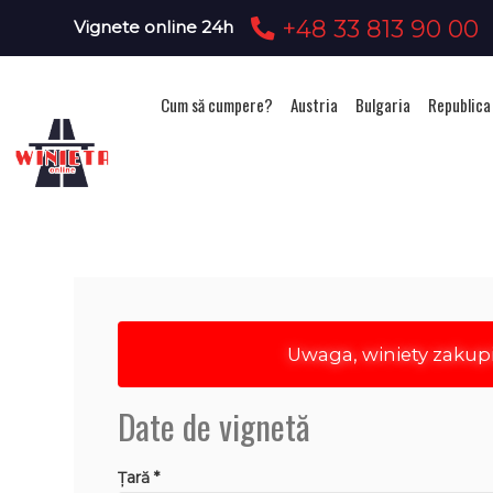
+48 33 813 90 00
Vignete online 24h
Cum să cumpere?
Austria
Bulgaria
Republica
Ac
Uwaga, winiety zakup
Date de vignetă
Țară *