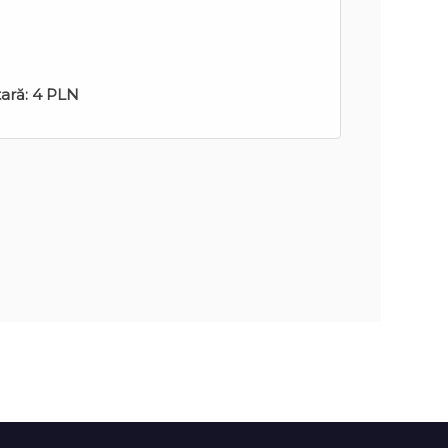
tară:
4 PLN