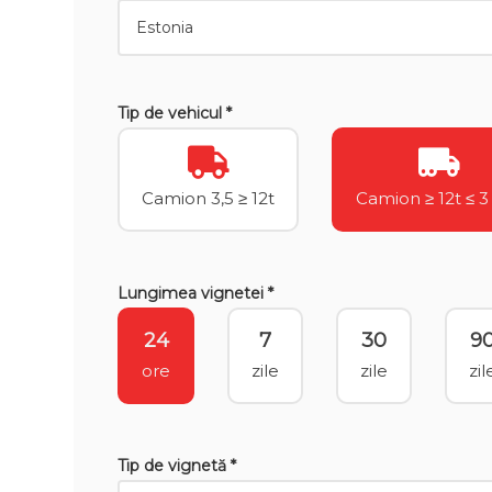
Tip de vehicul *
Camion 3,5 ≥ 12t
Camion ≥ 12t ≤ 3
Lungimea vignetei *
24
7
30
9
ore
zile
zile
zil
Tip de vignetă *