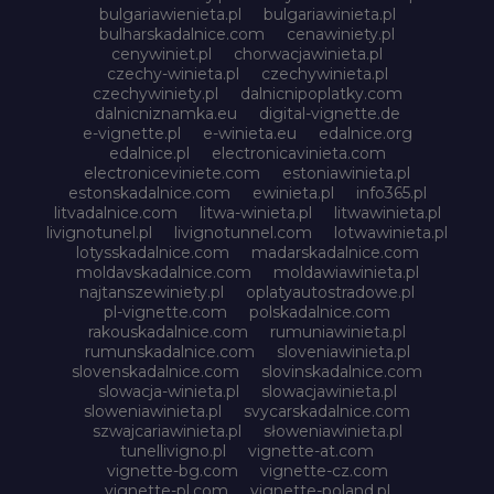
bulgariawienieta.pl
bulgariawinieta.pl
bulharskadalnice.com
cenawiniety.pl
cenywiniet.pl
chorwacjawinieta.pl
czechy-winieta.pl
czechywinieta.pl
czechywiniety.pl
dalnicnipoplatky.com
dalnicniznamka.eu
digital-vignette.de
e-vignette.pl
e-winieta.eu
edalnice.org
edalnice.pl
electronicavinieta.com
electroniceviniete.com
estoniawinieta.pl
estonskadalnice.com
ewinieta.pl
info365.pl
litvadalnice.com
litwa-winieta.pl
litwawinieta.pl
livignotunel.pl
livignotunnel.com
lotwawinieta.pl
lotysskadalnice.com
madarskadalnice.com
moldavskadalnice.com
moldawiawinieta.pl
najtanszewiniety.pl
oplatyautostradowe.pl
pl-vignette.com
polskadalnice.com
rakouskadalnice.com
rumuniawinieta.pl
rumunskadalnice.com
sloveniawinieta.pl
slovenskadalnice.com
slovinskadalnice.com
slowacja-winieta.pl
slowacjawinieta.pl
sloweniawinieta.pl
svycarskadalnice.com
szwajcariawinieta.pl
słoweniawinieta.pl
tunellivigno.pl
vignette-at.com
vignette-bg.com
vignette-cz.com
vignette-pl.com
vignette-poland.pl