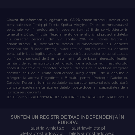
Clauza de informare în legătură cu GDPR
administratorul datelor dvs.
personale este Feniqs.pl Prosta Spółka Akcyjna. Datele dumneavoastră
personale vor fi prelucrate în vederea furnizării de servicii/oferte în
temeiul art. 6 sec. 1 lit. din Regulamentul general privind protecția datelor
cu caracter personal din 27 aprilie 2016 ca interes legitim al
administratorului, destinatarii datelor dumneavoastră cu caracter
personal vor fi doar entități autorizate să obțină date cu caracter
personal în baza legii, datele dumneavoastră cu caracter personal stocate
vor fi pe o perioadă de 5 ani sau mai mult pe baza interesului legitim
urmărit de administrator, aveți dreptul de a solicita administratorului
accesul la datele cu caracter personal, dreptul de a rectifica ștergerea
acestora sau de a limita prelucrarea, aveți dreptul de a depune o
plângere la adresa Președintelui Biroului pentru Protecția Datelor cu
Caracter Personal, furnizarea datelor cu caracter personal este voluntară,
cu toate acestea, nefurnizarea datelor poate duce la incapacitatea de a
furniza servicii/oferta.
JESTEŚMY NIEZALEŻNYM REJESTRATOREM OPŁAT AUTOSTRADOWYCH
SUNTEM UN REGISTR DE TAXE INDEPENDENȚĂ ÎN
EUROPA:
austria-winieta.pl
austriawinieta.pl
bilet-autostradowy.pl
bilety-autostradowe.pl