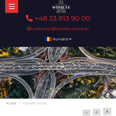
+48 33 813 90 00
customer@winieta-online.pl
Română
Acasă
/
Vignete Glosar
A
A
A