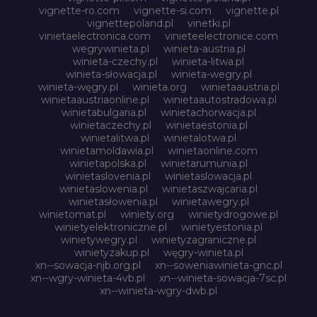
vignette-ro.com
vignette-si.com
vignette.pl
vignettepoland.pl
vinetki.pl
vinietaelectronica.com
vinieteelectronice.com
wegrywinieta.pl
winieta-austria.pl
winieta-czechy.pl
winieta-litwa.pl
winieta-słowacja.pl
winieta-wegry.pl
winieta-węgry.pl
winieta.org
winietaaustria.pl
winietaaustriaonline.pl
winietaautostradowa.pl
winietabulgaria.pl
winietachorwacja.pl
winietaczechy.pl
winietaestonia.pl
winietalitwa.pl
winietalotwa.pl
winietamoldawia.pl
winietaonline.com
winietapolska.pl
winietarumunia.pl
winietaslovenia.pl
winietaslowacja.pl
winietaslowenia.pl
winietaszwajcaria.pl
winietasłowenia.pl
winietawegry.pl
winietomat.pl
winiety.org
winietydrogowe.pl
winietyelektroniczne.pl
winietyestonia.pl
winietywegry.pl
winietyzagraniczne.pl
winietyzakup.pl
węgry-winieta.pl
xn--sowacja-njb.org.pl
xn--soweniawinieta-gnc.pl
xn--wgry-winieta-4vb.pl
xn--winieta-sowacja-7sc.pl
xn--winieta-wgry-dwb.pl