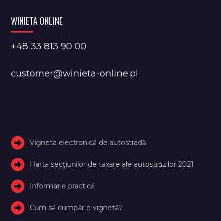
WINIETA ONLINE
+48 33 813 90 00
customer@winieta-online.pl
Vigneta electronică de autostradă
Harta secțiunilor de taxare ale autostrăzilor 2021
Informație practică
Cum să cumpăr o vignetă?