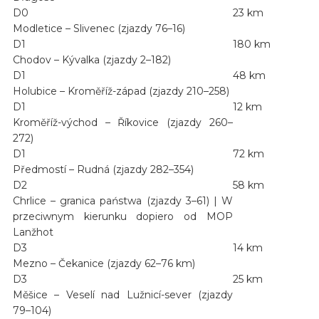
D0
23 km
Modletice – Slivenec (zjazdy 76–16)
D1
180 km
Chodov – Kývalka (zjazdy 2–182)
D1
48 km
Holubice – Kroměříž-západ (zjazdy 210–258)
D1
12 km
Kroměříž-východ – Říkovice (zjazdy 260–
272)
D1
72 km
Předmostí – Rudná (zjazdy 282–354)
D2
58 km
Chrlice – granica państwa (zjazdy 3–61) | W
przeciwnym kierunku dopiero od MOP
Lanžhot
D3
14 km
Mezno – Čekanice (zjazdy 62–76 km)
D3
25 km
Měšice – Veselí nad Lužnicí-sever (zjazdy
79–104)