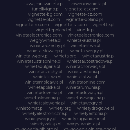
szwajcariawinieta.pl
słoweniawinieta.pl
tunellivigno.pl
vignette-at.com
vignette-bg.com
vignette-cz.com
vignette-pl.com
vignette-poland.pl
vignette-ro.com
vignette-si.com
vignette.pl
vignettepoland.pl
vinetki.pl
vinietaelectronica.com
vinieteelectronice.com
wegrywinieta.pl
winieta-austria.pl
winieta-czechy.pl
winieta-litwa.pl
winieta-słowacja.pl
winieta-wegry.pl
winieta-węgry.pl
winieta.org
winietaaustria.pl
winietaaustriaonline.pl
winietaautostradowa.pl
winietabulgaria.pl
winietachorwacja.pl
winietaczechy.pl
winietaestonia.pl
winietalitwa.pl
winietalotwa.pl
winietamoldawia.pl
winietaonline.com
winietapolska.pl
winietarumunia.pl
winietaslovenia.pl
winietaslowacja.pl
winietaslowenia.pl
winietaszwajcaria.pl
winietasłowenia.pl
winietawegry.pl
winietomat.pl
winiety.org
winietydrogowe.pl
winietyelektroniczne.pl
winietyestonia.pl
winietywegry.pl
winietyzagraniczne.pl
winietyzakup.pl
węgry-winieta.pl
xn--sowacja-njb.org.pl
xn--soweniawinieta-gnc.pl