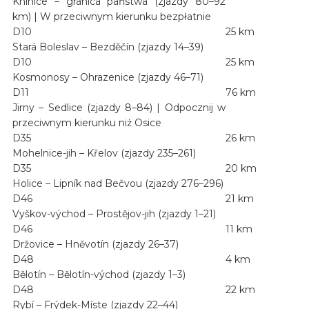
Knínice – granica państwa (zjazdy 80–92
km) | W przeciwnym kierunku bezpłatnie
D10
25 km
Stará Boleslav – Bezděčín (zjazdy 14–39)
D10
25 km
Kosmonosy – Ohrazenice (zjazdy 46–71)
D11
76 km
Jirny – Sedlice (zjazdy 8–84) | Odpocznij w
przeciwnym kierunku niż Osice
D35
26 km
Mohelnice-jih – Křelov (zjazdy 235–261)
D35
20 km
Holice – Lipník nad Bečvou (zjazdy 276–296)
D46
21 km
Vyškov-východ – Prostějov-jih (zjazdy 1–21)
D46
11 km
Držovice – Hněvotín (zjazdy 26–37)
D48
4 km
Bělotín – Bělotín-východ (zjazdy 1–3)
D48
22 km
Rybí – Frýdek-Míste (zjazdy 22–44)