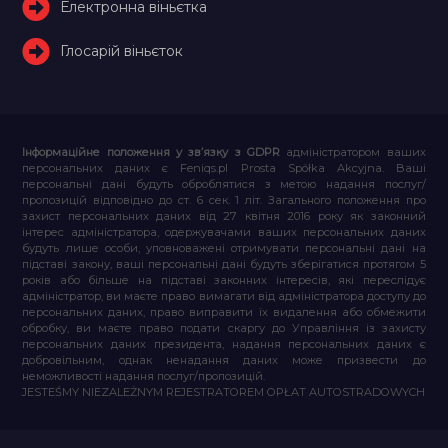
Електронна віньєтка
Глосарій віньєток
Інформаційне положення у зв’язку з GDPR
адміністратором ваших
персональних даних є Feniqs.pl Prosta Spółka Akcyjna. Ваші
персональні дані будуть оброблятися з метою надання послуг/
пропозицій відповідно до ст. 6 сек. 1 літ. Загального положення про
захист персональних даних від 27 квітня 2016 року як законний
інтерес адміністратора, одержувачами ваших персональних даних
будуть лише особи, уповноважені отримувати персональні дані на
підставі закону, ваші персональні дані будуть зберігатися протягом 5
років або більше на підставі законних інтересів, які переслідує
адміністратор, ви маєте право вимагати від адміністратора доступу до
персональних даних, право виправити їх видалення або обмежити
обробку, ви маєте право подати скаргу до Управління із захисту
персональних даних президента, надання персональних даних є
добровільним, однак ненадання даних може призвести до
неможливості надання послуг/пропозицій.
JESTEŚMY NIEZALEŻNYM REJESTRATOREM OPŁAT AUTOSTRADOWYCH