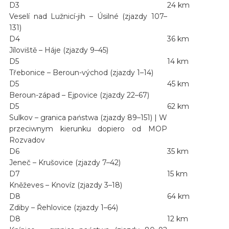
D3
24 km
Veselí nad Lužnicí-jih – Úsilné (zjazdy 107–
131)
D4
36 km
Jíloviště – Háje (zjazdy 9–45)
D5
14 km
Třebonice – Beroun-východ (zjazdy 1–14)
D5
45 km
Beroun-západ – Ejpovice (zjazdy 22–67)
D5
62 km
Sulkov – granica państwa (zjazdy 89–151) | W
przeciwnym kierunku dopiero od MOP
Rozvadov
D6
35 km
Jeneč – Krušovice (zjazdy 7–42)
D7
15 km
Kněževes – Knovíz (zjazdy 3–18)
D8
64 km
Zdiby – Řehlovice (zjazdy 1–64)
D8
12 km