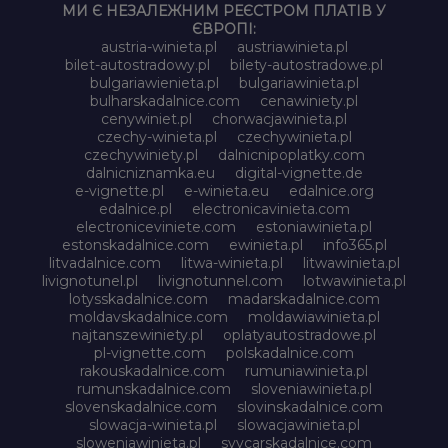
МИ Є НЕЗАЛЕЖНИМ РЕЄСТРОМ ПЛАТІВ У
ЄВРОПІ:
austria-winieta.pl
austriawinieta.pl
bilet-autostradowy.pl
bilety-autostradowe.pl
bulgariawienieta.pl
bulgariawinieta.pl
bulharskadalnice.com
cenawiniety.pl
cenywiniet.pl
chorwacjawinieta.pl
czechy-winieta.pl
czechywinieta.pl
czechywiniety.pl
dalnicnipoplatky.com
dalnicniznamka.eu
digital-vignette.de
e-vignette.pl
e-winieta.eu
edalnice.org
edalnice.pl
electronicavinieta.com
electroniceviniete.com
estoniawinieta.pl
estonskadalnice.com
ewinieta.pl
info365.pl
litvadalnice.com
litwa-winieta.pl
litwawinieta.pl
livignotunel.pl
livignotunnel.com
lotwawinieta.pl
lotysskadalnice.com
madarskadalnice.com
moldavskadalnice.com
moldawiawinieta.pl
najtanszewiniety.pl
oplatyautostradowe.pl
pl-vignette.com
polskadalnice.com
rakouskadalnice.com
rumuniawinieta.pl
rumunskadalnice.com
sloveniawinieta.pl
slovenskadalnice.com
slovinskadalnice.com
slowacja-winieta.pl
slowacjawinieta.pl
sloweniawinieta.pl
svycarskadalnice.com