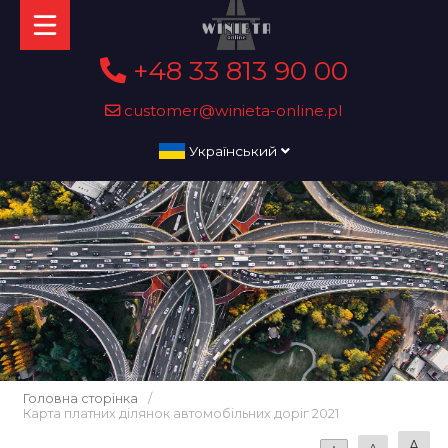
+48 33 813 90 00
customer@winieta-online.pl
Український
Головна сторінка
/
Карта платних ділянок автомобільних доріг 2021
A
A