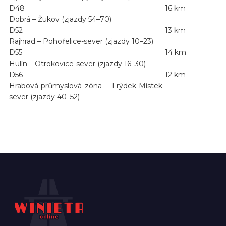
D48
16 km
Dobrá – Žukov (zjazdy 54–70)
D52
13 km
Rajhrad – Pohořelice-sever (zjazdy 10–23)
D55
14 km
Hulín – Otrokovice-sever (zjazdy 16–30)
D56
12 km
Hrabová-průmyslová zóna – Frýdek-Místek-
sever (zjazdy 40–52)