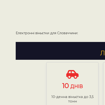
Електронні віньєтки для Словаччини:
Л
10
ДНІВ
10-денна віньєтка до 3,5
тонн