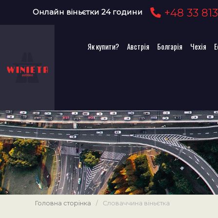
+48 33 813
Онлайн віньєтки 24 години
Як купити?
Австрія
Болгарія
Чехія
Е
Головна сторінка
/
Словаччина віньєтка