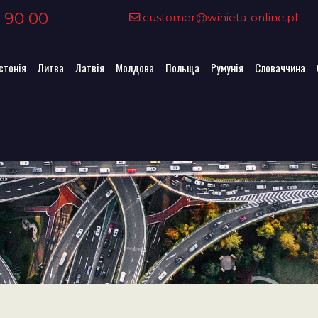
 90 00
customer@winieta-online.pl
стонія
Литва
Латвія
Молдова
Польща
Румунія
Словаччина