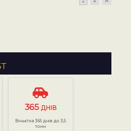
A
A
A
5Т
365
ДНІВ
Віньєтка 365 днів до 3,5
тонн