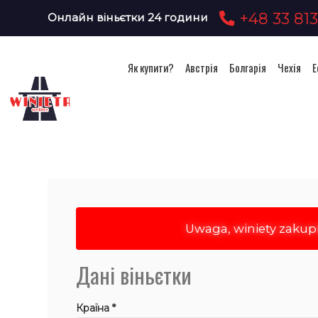
+48 33 813
Онлайн віньєтки 24 години
Як купити?
Австрія
Болгарія
Чехія
Е
Uwaga, winiety zakup
Дані віньєтки
Країна *