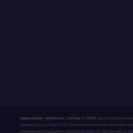
Інформаційне положення у зв’язку з GDPR
адміністратором ваш
відповідно до ст. 6 сек. 1 літ. Загального положення про захис
уповноважені отримувати персональні дані на підставі закону, ваш