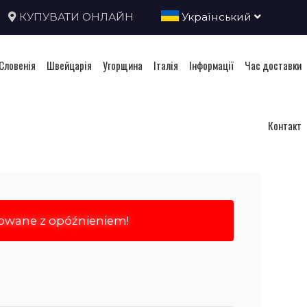
КУПУВАТИ ОНЛАЙН
Український
Словенія
Швейцарія
Угорщина
Італія
Інформації
Час доставки
а
Контакт
rowane z opóźnieniem!