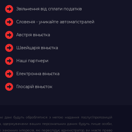
Звільнення від сплати податків
Словенія - уникайте автомагістралей
Австрія віньєтка
Швейцарія віньєтка
Наші партнери
Електронна віньєтка
Глосарій віньєток
ьні дані будуть оброблятися з метою надання послуг/пропозицій
атора, одержувачами ваших персональних даних будуть лише особи,
 законних інтересів, які переслідує адміністратор, ви маєте право