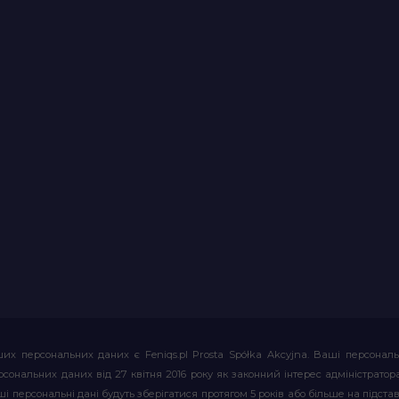
их персональних даних є Feniqs.pl Prosta Spółka Akcyjna. Ваші персонал
т персональних даних від 27 квітня 2016 року як законний інтерес адміністр
і персональні дані будуть зберігатися протягом 5 років або більше на підставі