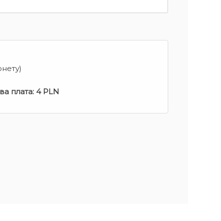
рнету)
ва плата:
4 PLN