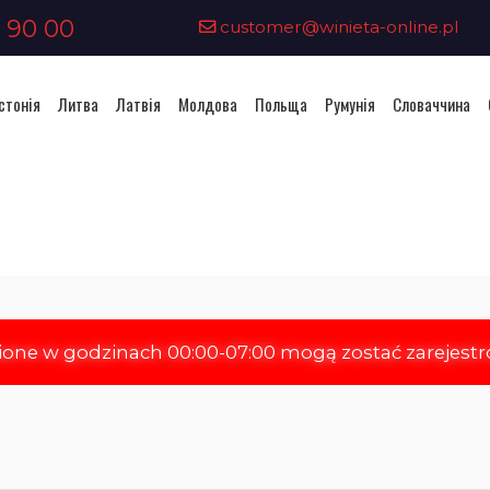
 90 00
customer@winieta-online.pl
стонія
Литва
Латвія
Молдова
Польща
Румунія
Словаччина
Придбання віньєтки - Молдов
ione w godzinach 00:00-07:00 mogą zostać zarejest