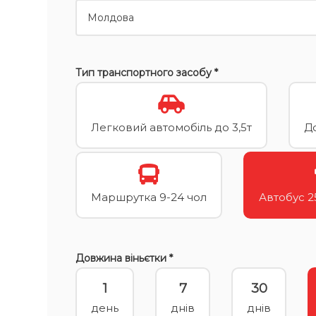
Тип транспортного засобу *
Легковий автомобіль до 3,5т
До
Маршрутка 9-24 чол
Автобус 25
Довжина віньєтки *
1
7
30
день
днів
днів