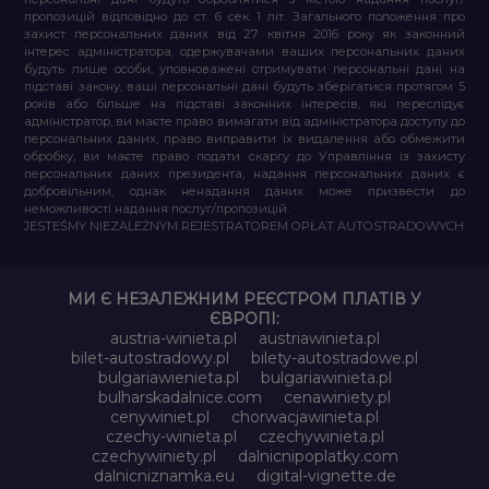
пропозицій відповідно до ст. 6 сек. 1 літ. Загального положення про
захист персональних даних від 27 квітня 2016 року як законний
інтерес адміністратора, одержувачами ваших персональних даних
будуть лише особи, уповноважені отримувати персональні дані на
підставі закону, ваші персональні дані будуть зберігатися протягом 5
років або більше на підставі законних інтересів, які переслідує
адміністратор, ви маєте право вимагати від адміністратора доступу до
персональних даних, право виправити їх видалення або обмежити
обробку, ви маєте право подати скаргу до Управління із захисту
персональних даних президента, надання персональних даних є
добровільним, однак ненадання даних може призвести до
неможливості надання послуг/пропозицій.
JESTEŚMY NIEZALEŻNYM REJESTRATOREM OPŁAT AUTOSTRADOWYCH
МИ Є НЕЗАЛЕЖНИМ РЕЄСТРОМ ПЛАТІВ У
ЄВРОПІ:
austria-winieta.pl
austriawinieta.pl
bilet-autostradowy.pl
bilety-autostradowe.pl
bulgariawienieta.pl
bulgariawinieta.pl
bulharskadalnice.com
cenawiniety.pl
cenywiniet.pl
chorwacjawinieta.pl
czechy-winieta.pl
czechywinieta.pl
czechywiniety.pl
dalnicnipoplatky.com
dalnicniznamka.eu
digital-vignette.de