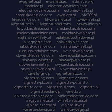
e-vignette.pl
e-winieta.eu
edalnice.org
edalnice.pl
electronicavinieta.com
electroniceviniete.com
estoniawinieta.pl
estonskadalnice.com
ewinieta.pl
info365.pl
litvadalnice.com
litwa-winieta.pl
litwawinieta.pl
livignotunel.pl
livignotunnel.com
lotwawinieta.pl
lotysskadalnice.com
madarskadalnice.com
moldavskadalnice.com
moldawiawinieta.pl
najtanszewiniety.pl
oplatyautostradowe.pl
pl-vignette.com
polskadalnice.com
rakouskadalnice.com
rumuniawinieta.pl
rumunskadalnice.com
sloveniawinieta.pl
slovenskadalnice.com
slovinskadalnice.com
slowacja-winieta.pl
slowacjawinieta.pl
sloweniawinieta.pl
svycarskadalnice.com
szwajcariawinieta.pl
słoweniawinieta.pl
tunellivigno.pl
vignette-at.com
vignette-bg.com
vignette-cz.com
vignette-pl.com
vignette-poland.pl
vignette-ro.com
vignette-si.com
vignette.pl
vignettepoland.pl
vinetki.pl
vinietaelectronica.com
vinieteelectronice.com
wegrywinieta.pl
winieta-austria.pl
winieta-czechy.pl
winieta-litwa.pl
winieta-słowacja.pl
winieta-wegry.pl