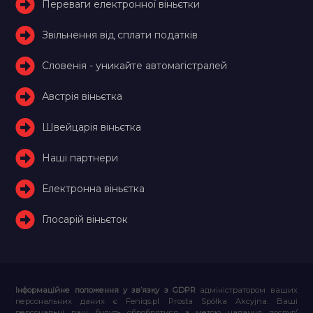
Переваги електронної віньєтки
Звільнення від сплати податків
Словенія - уникайте автомагістралей
Австрія віньєтка
Швейцарія віньєтка
Наші партнери
Електронна віньєтка
Глосарій віньєток
Інформаційне положення у зв’язку з GDPR
адміністратором ваших
персональних даних є Feniqs.pl Prosta Spółka Akcyjna. Ваші
персональні дані будуть оброблятися з метою надання послуг/