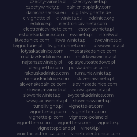
czechy-winieta.pl
czechywinieta.pl
czechywiniety.pl
dalnicnipoplatky.com
dalnicniznamka.eu
digital-vignette.de
e-vignette.pl
e-winieta.eu
edalnice.org
edalnice.pl
electronicavinieta.com
electroniceviniete.com
estoniawinieta.pl
estonskadalnice.com
ewinieta.pl
info365.pl
litvadalnice.com
litwa-winieta.pl
litwawinieta.pl
livignotunel.pl
livignotunnel.com
lotwawinieta.pl
lotysskadalnice.com
madarskadalnice.com
moldavskadalnice.com
moldawiawinieta.pl
najtanszewiniety.pl
oplatyautostradowe.pl
pl-vignette.com
polskadalnice.com
rakouskadalnice.com
rumuniawinieta.pl
rumunskadalnice.com
sloveniawinieta.pl
slovenskadalnice.com
slovinskadalnice.com
slowacja-winieta.pl
slowacjawinieta.pl
sloweniawinieta.pl
svycarskadalnice.com
szwajcariawinieta.pl
słoweniawinieta.pl
tunellivigno.pl
vignette-at.com
vignette-bg.com
vignette-cz.com
vignette-pl.com
vignette-poland.pl
vignette-ro.com
vignette-si.com
vignette.pl
vignettepoland.pl
vinetki.pl
vinietaelectronica.com
vinieteelectronice.com