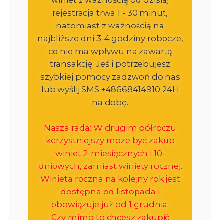
rejestracja trwa 1 - 30 minut,
natomiast z ważnością na
najbliższe dni 3-4 godziny robocze,
co nie ma wpływu na zawartą
transakcję. Jeśli potrzebujesz
szybkiej pomocy zadzwoń do nas
lub wyślij SMS +48668414910 24H
na dobę.
Nasza rada: W drugim półroczu
korzystniejszy może być zakup
winiet 2-miesięcznych i 10-
dniowych, zamiast winiety rocznej.
Winieta roczna na kolejny rok jest
dostępna od listopada i
obowiązuje już od 1 grudnia.
Czy mimo to chcesz zakupić