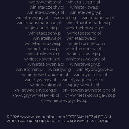
wegrywinieta.pl
winieta-austria.pl
winieta-czechy.pl
winieta-litwa.pl
winieta-słowacja.pl
winieta-wegry.pl
winieta-węgry.pl
winieta.org
winietaaustria.pl
winietaaustriaonline.pl
winietaautostradowa.pl
winietabulgaria.pl
winietachorwacja.pl
winietaczechy.pl
winietaestonia.pl
winietalitwa.pl
winietalotwa.pl
winietamoldawia.pl
winietaonline.com
winietapolska.pl
winietarumunia.pl
winietaslovenia.pl
winietaslowacja.pl
winietaslowenia.pl
winietaszwajcaria.pl
winietasłowenia.pl
winietawegry.pl
winietomat.pl
winiety.org
winietydrogowe.pl
winietyelektroniczne.pl
winietyestonia.pl
winietywegry.pl
winietyzagraniczne.pl
winietyzakup.pl
węgry-winieta.pl
xn--sowacja-njb.org.pl
xn--soweniawinieta-gnc.pl
xn--wgry-winieta-4vb.pl
xn--winieta-sowacja-7sc.pl
xn--winieta-wgry-dwb.pl
© 2026 www.winietaonline.com JESTEŚMY NIEZALEŻNYM
REJESTRATOREM OPŁAT AUTOSTRADOWYCH W EUROPIE