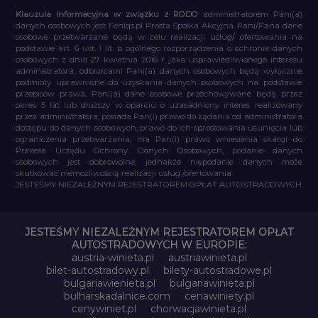
Klauzula informacyjna w związku z RODO
administratorem Pani(a)
danych osobowych jest Feniqs.pl Prosta Spółka Akcyjna. Pani/Pana dane
osobowe przetwarzane będą w celu realizacji usług/ ofertowania na
podstawie art. 6 ust. 1 lit. b ogólnego rozporządzenia o ochronie danych
osobowych z dnia 27 kwietnia 2016 r. jako usprawiedliwionego interesu
administratora, odbiorcami Pani(a) danych osobowych będą wyłącznie
podmioty uprawnione do uzyskania danych osobowych na podstawie
przepisów prawa, Pani(a) dane osobowe przechowywane będą przez
okres 5 lat lub dłuższy w oparciu o uzasadniony interes realizowany
przez administratora, posiada Pan(i) prawo do żądania od administratora
dostępu do danych osobowych, prawo do ich sprostowania usunięcia lub
ograniczenia przetwarzania, ma Pan(i) prawo wniesienia skargi do
Prezesa Urzędu Ochrony Danych Osobowych, podanie danych
osobowych jest dobrowolne, jednakże niepodanie danych może
skutkować niemożliwością realizacji usług /ofertowania.
JESTEŚMY NIEZALEŻNYM REJESTRATOREM OPŁAT AUTOSTRADOWYCH
JESTEŚMY NIEZALEŻNYM REJESTRATOREM OPŁAT
AUTOSTRADOWYCH W EUROPIE:
austria-winieta.pl
austriawinieta.pl
bilet-autostradowy.pl
bilety-autostradowe.pl
bulgariawienieta.pl
bulgariawinieta.pl
bulharskadalnice.com
cenawiniety.pl
cenywiniet.pl
chorwacjawinieta.pl