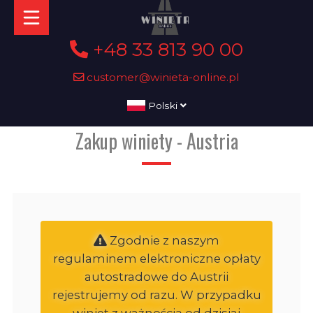
+48 33 813 90 00
customer@winieta-online.pl
Polski
Zakup winiety - Austria
Zgodnie z naszym
regulaminem elektroniczne opłaty
autostradowe do Austrii
rejestrujemy od razu. W przypadku
winiet z ważnością od dzisiaj