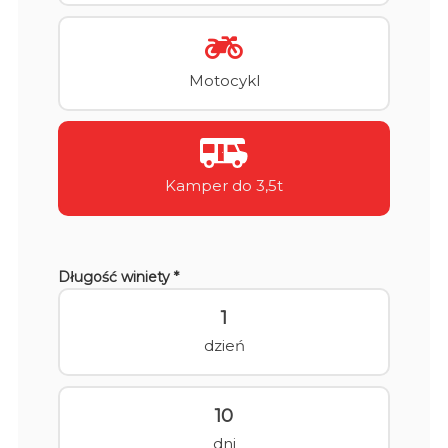
Motocykl
Kamper do 3,5t
Długość winiety *
1
dzień
10
dni