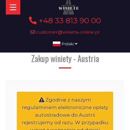
+48 33 813 90 00
customer@winieta-online.pl
Polski
Zakup winiety - Austria
Zgodnie z naszym
regulaminem elektroniczne opłaty
autostradowe do Austrii
rejestrujemy od razu. W przypadku
winiet z ważnością od dzisiaj