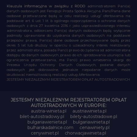
Klauzula informacyjna w związku z RODO
administratorem Pani(a)
danych osobowych jest Feniqs.pl Prosta Spółka Akcyjna. Pani/Pana dane
osobowe przetwarzane będą w celu realizacji usług/ ofertowania na
podstawie art. 6 ust. 1 lit. b ogólnego rozporządzenia o ochronie danych
osobowych z dnia 27 kwietnia 2016 r. jako usprawiedliwionego interesu
administratora, odbiorcami Pani(a) danych osobowych będą wyłącznie
podmioty uprawnione do uzyskania danych osobowych na podstawie
przepisów prawa, Pani(a) dane osobowe przechowywane będą przez
okres 5 lat lub dłuższy w oparciu o uzasadniony interes realizowany
przez administratora, posiada Pan(i) prawo do żądania od administratora
dostępu do danych osobowych, prawo do ich sprostowania usunięcia lub
ograniczenia przetwarzania, ma Pan(i) prawo wniesienia skargi do
Prezesa Urzędu Ochrony Danych Osobowych, podanie danych
osobowych jest dobrowolne, jednakże niepodanie danych może
skutkować niemożliwością realizacji usług /ofertowania.
JESTEŚMY NIEZALEŻNYM REJESTRATOREM OPŁAT AUTOSTRADOWYCH
JESTEŚMY NIEZALEŻNYM REJESTRATOREM OPŁAT
AUTOSTRADOWYCH W EUROPIE:
austria-winieta.pl
austriawinieta.pl
bilet-autostradowy.pl
bilety-autostradowe.pl
bulgariawienieta.pl
bulgariawinieta.pl
bulharskadalnice.com
cenawiniety.pl
cenywiniet.pl
chorwacjawinieta.pl