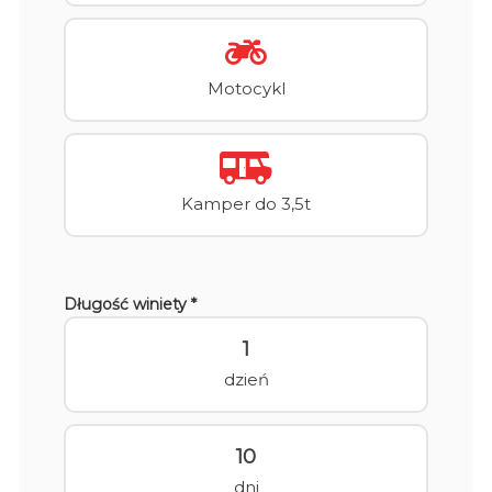
Motocykl
Kamper do 3,5t
Długość winiety *
1
dzień
10
dni