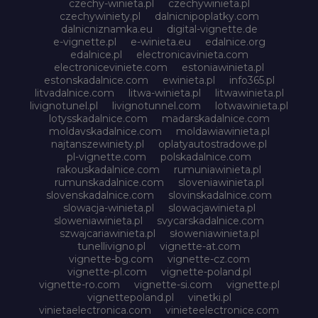
czechy-winieta.pl
czechywinieta.pl
czechywiniety.pl
dalnicnipoplatky.com
dalnicniznamka.eu
digital-vignette.de
e-vignette.pl
e-winieta.eu
edalnice.org
edalnice.pl
electronicavinieta.com
electroniceviniete.com
estoniawinieta.pl
estonskadalnice.com
ewinieta.pl
info365.pl
litvadalnice.com
litwa-winieta.pl
litwawinieta.pl
livignotunel.pl
livignotunnel.com
lotwawinieta.pl
lotysskadalnice.com
madarskadalnice.com
moldavskadalnice.com
moldawiawinieta.pl
najtanszewiniety.pl
oplatyautostradowe.pl
pl-vignette.com
polskadalnice.com
rakouskadalnice.com
rumuniawinieta.pl
rumunskadalnice.com
sloveniawinieta.pl
slovenskadalnice.com
slovinskadalnice.com
slowacja-winieta.pl
slowacjawinieta.pl
sloweniawinieta.pl
svycarskadalnice.com
szwajcariawinieta.pl
słoweniawinieta.pl
tunellivigno.pl
vignette-at.com
vignette-bg.com
vignette-cz.com
vignette-pl.com
vignette-poland.pl
vignette-ro.com
vignette-si.com
vignette.pl
vignettepoland.pl
vinetki.pl
vinietaelectronica.com
vinieteelectronice.com