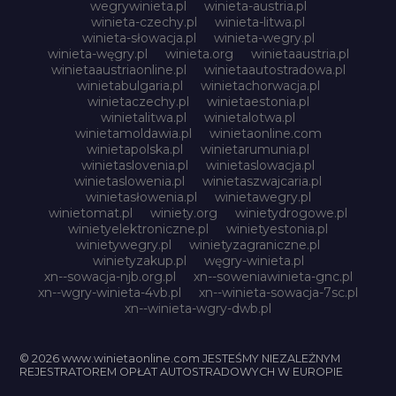
wegrywinieta.pl
winieta-austria.pl
winieta-czechy.pl
winieta-litwa.pl
winieta-słowacja.pl
winieta-wegry.pl
winieta-węgry.pl
winieta.org
winietaaustria.pl
winietaaustriaonline.pl
winietaautostradowa.pl
winietabulgaria.pl
winietachorwacja.pl
winietaczechy.pl
winietaestonia.pl
winietalitwa.pl
winietalotwa.pl
winietamoldawia.pl
winietaonline.com
winietapolska.pl
winietarumunia.pl
winietaslovenia.pl
winietaslowacja.pl
winietaslowenia.pl
winietaszwajcaria.pl
winietasłowenia.pl
winietawegry.pl
winietomat.pl
winiety.org
winietydrogowe.pl
winietyelektroniczne.pl
winietyestonia.pl
winietywegry.pl
winietyzagraniczne.pl
winietyzakup.pl
węgry-winieta.pl
xn--sowacja-njb.org.pl
xn--soweniawinieta-gnc.pl
xn--wgry-winieta-4vb.pl
xn--winieta-sowacja-7sc.pl
xn--winieta-wgry-dwb.pl
© 2026 www.winietaonline.com JESTEŚMY NIEZALEŻNYM
REJESTRATOREM OPŁAT AUTOSTRADOWYCH W EUROPIE