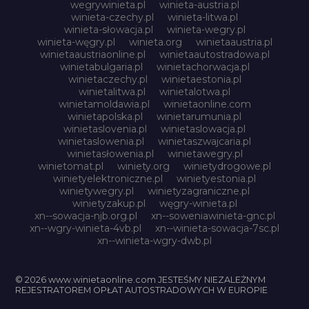
wegrywinieta.pl
winieta-austria.pl
winieta-czechy.pl
winieta-litwa.pl
winieta-słowacja.pl
winieta-wegry.pl
winieta-węgry.pl
winieta.org
winietaaustria.pl
winietaaustriaonline.pl
winietaautostradowa.pl
winietabulgaria.pl
winietachorwacja.pl
winietaczechy.pl
winietaestonia.pl
winietalitwa.pl
winietalotwa.pl
winietamoldawia.pl
winietaonline.com
winietapolska.pl
winietarumunia.pl
winietaslovenia.pl
winietaslowacja.pl
winietaslowenia.pl
winietaszwajcaria.pl
winietasłowenia.pl
winietawegry.pl
winietomat.pl
winiety.org
winietydrogowe.pl
winietyelektroniczne.pl
winietyestonia.pl
winietywegry.pl
winietyzagraniczne.pl
winietyzakup.pl
węgry-winieta.pl
xn--sowacja-njb.org.pl
xn--soweniawinieta-gnc.pl
xn--wgry-winieta-4vb.pl
xn--winieta-sowacja-7sc.pl
xn--winieta-wgry-dwb.pl
© 2026 www.winietaonline.com JESTEŚMY NIEZALEŻNYM
REJESTRATOREM OPŁAT AUTOSTRADOWYCH W EUROPIE