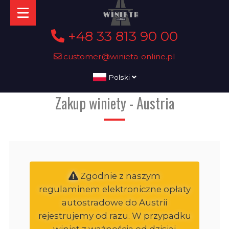
+48 33 813 90 00
customer@winieta-online.pl
Polski
Zakup winiety - Austria
Zgodnie z naszym
regulaminem elektroniczne opłaty
autostradowe do Austrii
rejestrujemy od razu. W przypadku
winiet z ważnością od dzisiaj