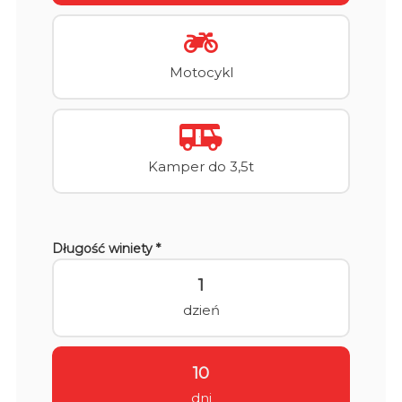
Motocykl
Kamper do 3,5t
Długość winiety *
1
dzień
10
dni