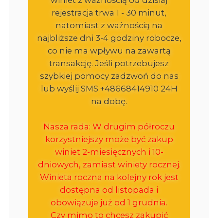
rejestracja trwa 1 - 30 minut,
natomiast z ważnością na
najbliższe dni 3-4 godziny robocze,
co nie ma wpływu na zawartą
transakcję. Jeśli potrzebujesz
szybkiej pomocy zadzwoń do nas
lub wyślij SMS +48668414910 24H
na dobę.
Nasza rada: W drugim półroczu
korzystniejszy może być zakup
winiet 2-miesięcznych i 10-
dniowych, zamiast winiety rocznej.
Winieta roczna na kolejny rok jest
dostępna od listopada i
obowiązuje już od 1 grudnia.
Czy mimo to chcesz zakupić