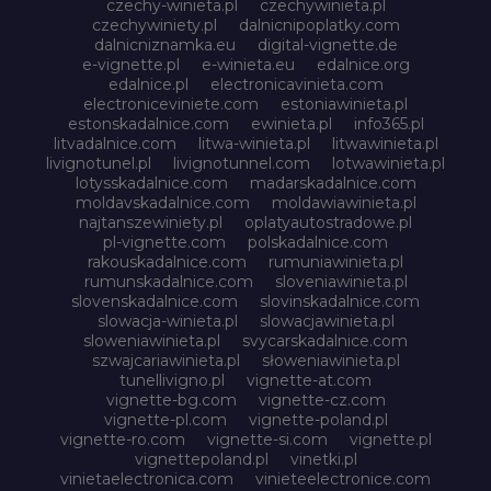
czechy-winieta.pl
czechywinieta.pl
czechywiniety.pl
dalnicnipoplatky.com
dalnicniznamka.eu
digital-vignette.de
e-vignette.pl
e-winieta.eu
edalnice.org
edalnice.pl
electronicavinieta.com
electroniceviniete.com
estoniawinieta.pl
estonskadalnice.com
ewinieta.pl
info365.pl
litvadalnice.com
litwa-winieta.pl
litwawinieta.pl
livignotunel.pl
livignotunnel.com
lotwawinieta.pl
lotysskadalnice.com
madarskadalnice.com
moldavskadalnice.com
moldawiawinieta.pl
najtanszewiniety.pl
oplatyautostradowe.pl
pl-vignette.com
polskadalnice.com
rakouskadalnice.com
rumuniawinieta.pl
rumunskadalnice.com
sloveniawinieta.pl
slovenskadalnice.com
slovinskadalnice.com
slowacja-winieta.pl
slowacjawinieta.pl
sloweniawinieta.pl
svycarskadalnice.com
szwajcariawinieta.pl
słoweniawinieta.pl
tunellivigno.pl
vignette-at.com
vignette-bg.com
vignette-cz.com
vignette-pl.com
vignette-poland.pl
vignette-ro.com
vignette-si.com
vignette.pl
vignettepoland.pl
vinetki.pl
vinietaelectronica.com
vinieteelectronice.com