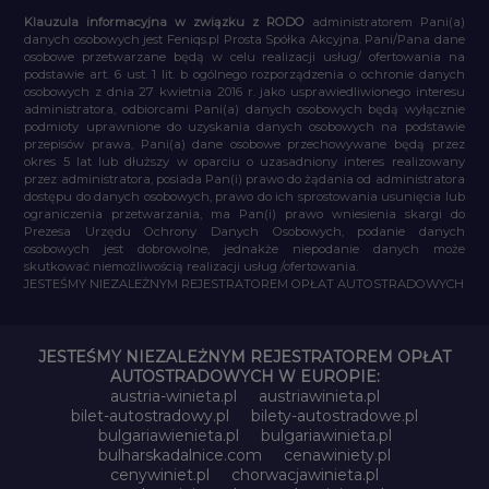
Klauzula informacyjna w związku z RODO
administratorem Pani(a)
danych osobowych jest Feniqs.pl Prosta Spółka Akcyjna. Pani/Pana dane
osobowe przetwarzane będą w celu realizacji usług/ ofertowania na
podstawie art. 6 ust. 1 lit. b ogólnego rozporządzenia o ochronie danych
osobowych z dnia 27 kwietnia 2016 r. jako usprawiedliwionego interesu
administratora, odbiorcami Pani(a) danych osobowych będą wyłącznie
podmioty uprawnione do uzyskania danych osobowych na podstawie
przepisów prawa, Pani(a) dane osobowe przechowywane będą przez
okres 5 lat lub dłuższy w oparciu o uzasadniony interes realizowany
przez administratora, posiada Pan(i) prawo do żądania od administratora
dostępu do danych osobowych, prawo do ich sprostowania usunięcia lub
ograniczenia przetwarzania, ma Pan(i) prawo wniesienia skargi do
Prezesa Urzędu Ochrony Danych Osobowych, podanie danych
osobowych jest dobrowolne, jednakże niepodanie danych może
skutkować niemożliwością realizacji usług /ofertowania.
JESTEŚMY NIEZALEŻNYM REJESTRATOREM OPŁAT AUTOSTRADOWYCH
JESTEŚMY NIEZALEŻNYM REJESTRATOREM OPŁAT
AUTOSTRADOWYCH W EUROPIE:
austria-winieta.pl
austriawinieta.pl
bilet-autostradowy.pl
bilety-autostradowe.pl
bulgariawienieta.pl
bulgariawinieta.pl
bulharskadalnice.com
cenawiniety.pl
cenywiniet.pl
chorwacjawinieta.pl