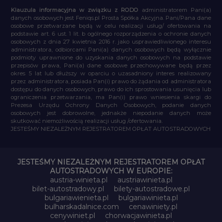
Klauzula informacyjna w związku z RODO
administratorem Pani(a)
danych osobowych jest Feniqs.pl Prosta Spółka Akcyjna. Pani/Pana dane
osobowe przetwarzane będą w celu realizacji usług/ ofertowania na
podstawie art. 6 ust. 1 lit. b ogólnego rozporządzenia o ochronie danych
osobowych z dnia 27 kwietnia 2016 r. jako usprawiedliwionego interesu
administratora, odbiorcami Pani(a) danych osobowych będą wyłącznie
podmioty uprawnione do uzyskania danych osobowych na podstawie
przepisów prawa, Pani(a) dane osobowe przechowywane będą przez
okres 5 lat lub dłuższy w oparciu o uzasadniony interes realizowany
przez administratora, posiada Pan(i) prawo do żądania od administratora
dostępu do danych osobowych, prawo do ich sprostowania usunięcia lub
ograniczenia przetwarzania, ma Pan(i) prawo wniesienia skargi do
Prezesa Urzędu Ochrony Danych Osobowych, podanie danych
osobowych jest dobrowolne, jednakże niepodanie danych może
skutkować niemożliwością realizacji usług /ofertowania.
JESTEŚMY NIEZALEŻNYM REJESTRATOREM OPŁAT AUTOSTRADOWYCH
JESTEŚMY NIEZALEŻNYM REJESTRATOREM OPŁAT
AUTOSTRADOWYCH W EUROPIE:
austria-winieta.pl
austriawinieta.pl
bilet-autostradowy.pl
bilety-autostradowe.pl
bulgariawienieta.pl
bulgariawinieta.pl
bulharskadalnice.com
cenawiniety.pl
cenywiniet.pl
chorwacjawinieta.pl