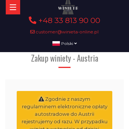
+48 33 813 90 00
customer@winieta-online.pl
Polski
Zakup winiety - Austria
Zgodnie z naszym
regulaminem elektroniczne opłaty
autostradowe do Austrii
rejestrujemy od razu. W przypadku
winiet z ważnością od dzisiaj