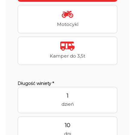
Motocykl
Kamper do 3,5t
Długość winiety *
1
dzień
10
dni