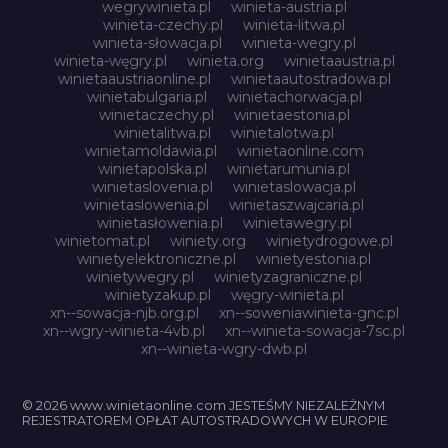
wegrywinieta.pl
winieta-austria.pl
winieta-czechy.pl
winieta-litwa.pl
winieta-słowacja.pl
winieta-wegry.pl
winieta-węgry.pl
winieta.org
winietaaustria.pl
winietaaustriaonline.pl
winietaautostradowa.pl
winietabulgaria.pl
winietachorwacja.pl
winietaczechy.pl
winietaestonia.pl
winietalitwa.pl
winietalotwa.pl
winietamoldawia.pl
winietaonline.com
winietapolska.pl
winietarumunia.pl
winietaslovenia.pl
winietaslowacja.pl
winietaslowenia.pl
winietaszwajcaria.pl
winietasłowenia.pl
winietawegry.pl
winietomat.pl
winiety.org
winietydrogowe.pl
winietyelektroniczne.pl
winietyestonia.pl
winietywegry.pl
winietyzagraniczne.pl
winietyzakup.pl
węgry-winieta.pl
xn--sowacja-njb.org.pl
xn--soweniawinieta-gnc.pl
xn--wgry-winieta-4vb.pl
xn--winieta-sowacja-7sc.pl
xn--winieta-wgry-dwb.pl
© 2026 www.winietaonline.com JESTEŚMY NIEZALEŻNYM
REJESTRATOREM OPŁAT AUTOSTRADOWYCH W EUROPIE