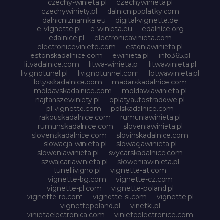
czechy-winieta.pl
czechywinieta.pl
czechywiniety.pl
dalnicnipoplatky.com
dalnicniznamka.eu
digital-vignette.de
e-vignette.pl
e-winieta.eu
edalnice.org
edalnice.pl
electronicavinieta.com
electroniceviniete.com
estoniawinieta.pl
estonskadalnice.com
ewinieta.pl
info365.pl
litvadalnice.com
litwa-winieta.pl
litwawinieta.pl
livignotunel.pl
livignotunnel.com
lotwawinieta.pl
lotysskadalnice.com
madarskadalnice.com
moldavskadalnice.com
moldawiawinieta.pl
najtanszewiniety.pl
oplatyautostradowe.pl
pl-vignette.com
polskadalnice.com
rakouskadalnice.com
rumuniawinieta.pl
rumunskadalnice.com
sloveniawinieta.pl
slovenskadalnice.com
slovinskadalnice.com
slowacja-winieta.pl
slowacjawinieta.pl
sloweniawinieta.pl
svycarskadalnice.com
szwajcariawinieta.pl
słoweniawinieta.pl
tunellivigno.pl
vignette-at.com
vignette-bg.com
vignette-cz.com
vignette-pl.com
vignette-poland.pl
vignette-ro.com
vignette-si.com
vignette.pl
vignettepoland.pl
vinetki.pl
vinietaelectronica.com
vinieteelectronice.com