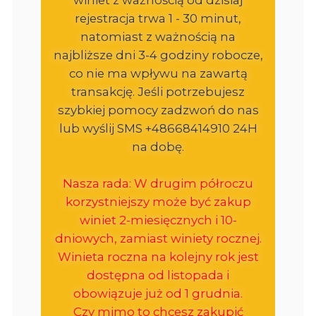
rejestracja trwa 1 - 30 minut,
natomiast z ważnością na
najbliższe dni 3-4 godziny robocze,
co nie ma wpływu na zawartą
transakcję. Jeśli potrzebujesz
szybkiej pomocy zadzwoń do nas
lub wyślij SMS +48668414910 24H
na dobę.
Nasza rada: W drugim półroczu
korzystniejszy może być zakup
winiet 2-miesięcznych i 10-
dniowych, zamiast winiety rocznej.
Winieta roczna na kolejny rok jest
dostępna od listopada i
obowiązuje już od 1 grudnia.
Czy mimo to chcesz zakupić