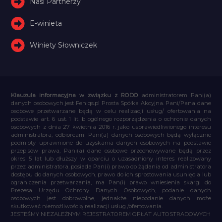
Nasi Partnerzy
E-winieta
Winiety Słowniczek
Klauzula informacyjna w związku z RODO
administratorem Pani(a)
danych osobowych jest Feniqs.pl Prosta Spółka Akcyjna. Pani/Pana dane
osobowe przetwarzane będą w celu realizacji usług/ ofertowania na
podstawie art. 6 ust. 1 lit. b ogólnego rozporządzenia o ochronie danych
osobowych z dnia 27 kwietnia 2016 r. jako usprawiedliwionego interesu
administratora, odbiorcami Pani(a) danych osobowych będą wyłącznie
podmioty uprawnione do uzyskania danych osobowych na podstawie
przepisów prawa, Pani(a) dane osobowe przechowywane będą przez
okres 5 lat lub dłuższy w oparciu o uzasadniony interes realizowany
przez administratora, posiada Pan(i) prawo do żądania od administratora
dostępu do danych osobowych, prawo do ich sprostowania usunięcia lub
ograniczenia przetwarzania, ma Pan(i) prawo wniesienia skargi do
Prezesa Urzędu Ochrony Danych Osobowych, podanie danych
osobowych jest dobrowolne, jednakże niepodanie danych może
skutkować niemożliwością realizacji usług /ofertowania.
JESTEŚMY NIEZALEŻNYM REJESTRATOREM OPŁAT AUTOSTRADOWYCH