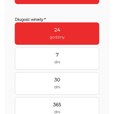
Długość winiety *
24
godziny
7
dni
30
dni
365
dni