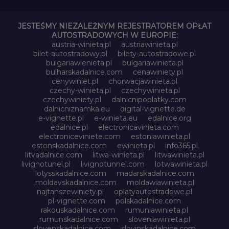
JESTEŚMY NIEZALEŻNYM REJESTRATOREM OPŁAT
AUTOSTRADOWYCH W EUROPIE:
austria-winieta.pl
austriawinieta.pl
bilet-autostradowy.pl
bilety-autostradowe.pl
bulgariawienieta.pl
bulgariawinieta.pl
bulharskadalnice.com
cenawiniety.pl
cenywiniet.pl
chorwacjawinieta.pl
czechy-winieta.pl
czechywinieta.pl
czechywiniety.pl
dalnicnipoplatky.com
dalnicniznamka.eu
digital-vignette.de
e-vignette.pl
e-winieta.eu
edalnice.org
edalnice.pl
electronicavinieta.com
electroniceviniete.com
estoniawinieta.pl
estonskadalnice.com
ewinieta.pl
info365.pl
litvadalnice.com
litwa-winieta.pl
litwawinieta.pl
livignotunel.pl
livignotunnel.com
lotwawinieta.pl
lotysskadalnice.com
madarskadalnice.com
moldavskadalnice.com
moldawiawinieta.pl
najtanszewiniety.pl
oplatyautostradowe.pl
pl-vignette.com
polskadalnice.com
rakouskadalnice.com
rumuniawinieta.pl
rumunskadalnice.com
sloveniawinieta.pl
slovenskadalnice.com
slovinskadalnice.com