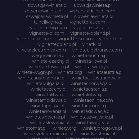
slowacja-winieta.pl
slowacjawinieta.pl
sloweniawinieta.pl
svycarskadalnice.com
szwajcariawinieta.pl
słoweniawinieta.pl
tunellivigno.pl
vignette-at.com
vignette-bg.com
vignette-cz.com
vignette-pl.com
vignette-poland.pl
vignette-ro.com
vignette-si.com
vignette.pl
vignettepoland.pl
vinetki.pl
vinietaelectronica.com
vinieteelectronice.com
wegrywinieta.pl
winieta-austria.pl
winieta-czechy.pl
winieta-litwa.pl
winieta-słowacja.pl
winieta-wegry.pl
winieta-węgry.pl
winieta.org
winietaaustria.pl
winietaaustriaonline.pl
winietaautostradowa.pl
winietabulgaria.pl
winietachorwacja.pl
winietaczechy.pl
winietaestonia.pl
winietalitwa.pl
winietalotwa.pl
winietamoldawia.pl
winietaonline.com
winietapolska.pl
winietarumunia.pl
winietaslovenia.pl
winietaslowacja.pl
winietaslowenia.pl
winietaszwajcaria.pl
winietasłowenia.pl
winietawegry.pl
winietomat.pl
winiety.org
winietydrogowe.pl
winietyelektroniczne.pl
winietyestonia.pl