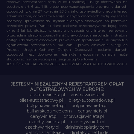
osobowe przetwarzane będą w celu realizacji usług/ ofertowania na
podstawie art. 6 ust. 1 lit. b ogólnego rozporządzenia o ochronie danych
osobowych z dnia 27 kwietnia 2016 r. jako usprawiedliwionego interesu
administratora, odbiorcami Pani(a) danych osobowych będą wyłącznie
podmioty uprawnione do uzyskania danych osobowych na podstawie
przepisów prawa, Pani(a) dane osobowe przechowywane będą przez
okres 5 lat lub dłuższy w oparciu o uzasadniony interes realizowany
przez administratora, posiada Pan(i) prawo do żądania od administratora
dostępu do danych osobowych, prawo do ich sprostowania usunięcia lub
ograniczenia przetwarzania, ma Pan(i) prawo wniesienia skargi do
Prezesa Urzędu Ochrony Danych Osobowych, podanie danych
osobowych jest dobrowolne, jednakże niepodanie danych może
skutkować niemożliwością realizacji usług /ofertowania.
JESTEŚMY NIEZALEŻNYM REJESTRATOREM OPŁAT AUTOSTRADOWYCH
JESTEŚMY NIEZALEŻNYM REJESTRATOREM OPŁAT
AUTOSTRADOWYCH W EUROPIE:
austria-winieta.pl
austriawinieta.pl
bilet-autostradowy.pl
bilety-autostradowe.pl
bulgariawienieta.pl
bulgariawinieta.pl
bulharskadalnice.com
cenawiniety.pl
cenywiniet.pl
chorwacjawinieta.pl
czechy-winieta.pl
czechywinieta.pl
czechywiniety.pl
dalnicnipoplatky.com
dalnicniznamka.eu
digital-vignette.de