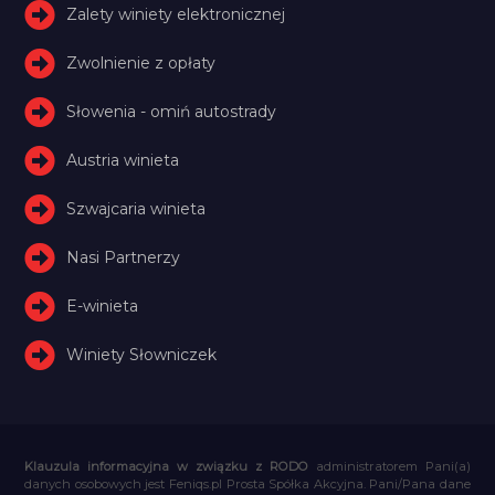
Zalety winiety elektronicznej
Zwolnienie z opłaty
Słowenia - omiń autostrady
Austria winieta
Szwajcaria winieta
Nasi Partnerzy
E-winieta
Winiety Słowniczek
Klauzula informacyjna w związku z RODO
administratorem Pani(a)
danych osobowych jest Feniqs.pl Prosta Spółka Akcyjna. Pani/Pana dane