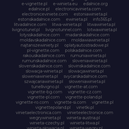
e-vignette.pl
e-winieta.eu
edalnice.org
edalnice.pl
electronicavinieta.com
electroniceviniete.com
estoniawinieta.pl
estonskadalnice.com
ewinieta.pl
info365.pl
litvadalnice.com
litwa-winieta.pl
litwawinieta.pl
livignotunel.pl
livignotunnel.com
lotwawinieta.pl
lotysskadalnice.com
madarskadalnice.com
moldavskadalnice.com
moldawiawinieta.pl
najtanszewiniety.pl
oplatyautostradowe.pl
pl-vignette.com
polskadalnice.com
rakouskadalnice.com
rumuniawinieta.pl
rumunskadalnice.com
sloveniawinieta.pl
slovenskadalnice.com
slovinskadalnice.com
slowacja-winieta.pl
slowacjawinieta.pl
sloweniawinieta.pl
svycarskadalnice.com
szwajcariawinieta.pl
słoweniawinieta.pl
tunellivigno.pl
vignette-at.com
vignette-bg.com
vignette-cz.com
vignette-pl.com
vignette-poland.pl
vignette-ro.com
vignette-si.com
vignette.pl
vignettepoland.pl
vinetki.pl
vinietaelectronica.com
vinieteelectronice.com
wegrywinieta.pl
winieta-austria.pl
winieta-czechy.pl
winieta-litwa.pl
winieta-słowacja.pl
winieta-wegry.pl