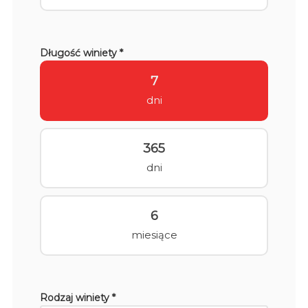
Długość winiety *
7
dni
365
dni
6
miesiące
Rodzaj winiety *