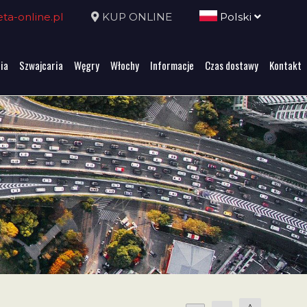
a-online.pl
KUP ONLINE
Polski
ia
Szwajcaria
Węgry
Włochy
Informacje
Czas dostawy
Kontakt