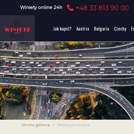
+48 33 813 90 00
Winiety online 24h
Jak kupić?
Austria
Bułgaria
Czechy
E
Strona główna
/
Słowacja winieta