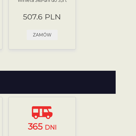
Winieta 365-dni do 3,5 t
507.6 PLN
ZAMÓW
365
DNI