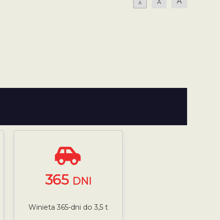
A
A
A
365
DNI
Winieta 365-dni do 3,5 t