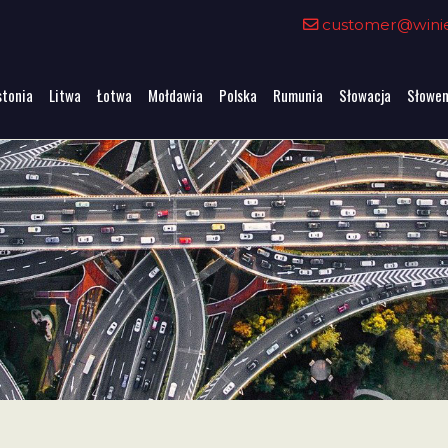
customer@winiet
stonia
Litwa
Łotwa
Mołdawia
Polska
Rumunia
Słowacja
Słowen