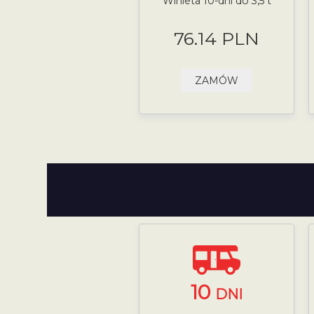
Winieta 10-dni do 3,5 t
76.14 PLN
ZAMÓW
10
DNI