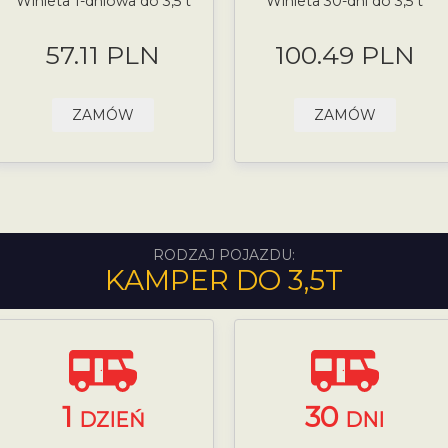
Winieta 1-dniowa do 3,5 t
Winieta 30-dni do 3,5 t
57.11 PLN
100.49 PLN
ZAMÓW
ZAMÓW
RODZAJ POJAZDU:
KAMPER DO 3,5T
1
30
DZIEŃ
DNI