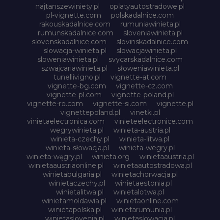
najtanszewiniety.pl
oplatyautostradowe.pl
pl-vignette.com
polskadalnice.com
rakouskadalnice.com
rumuniawinieta.pl
rumunskadalnice.com
sloveniawinieta.pl
slovenskadalnice.com
slovinskadalnice.com
slowacja-winieta.pl
slowacjawinieta.pl
sloweniawinieta.pl
svycarskadalnice.com
szwajcariawinieta.pl
słoweniawinieta.pl
tunellivigno.pl
vignette-at.com
vignette-bg.com
vignette-cz.com
vignette-pl.com
vignette-poland.pl
vignette-ro.com
vignette-si.com
vignette.pl
vignettepoland.pl
vinetki.pl
vinietaelectronica.com
vinieteelectronice.com
wegrywinieta.pl
winieta-austria.pl
winieta-czechy.pl
winieta-litwa.pl
winieta-słowacja.pl
winieta-wegry.pl
winieta-węgry.pl
winieta.org
winietaaustria.pl
winietaaustriaonline.pl
winietaautostradowa.pl
winietabulgaria.pl
winietachorwacja.pl
winietaczechy.pl
winietaestonia.pl
winietalitwa.pl
winietalotwa.pl
winietamoldawia.pl
winietaonline.com
winietapolska.pl
winietarumunia.pl
winietaslovenia.pl
winietaslowacja.pl