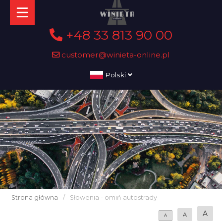
+48 33 813 90 00
customer@winieta-online.pl
Polski
Strona główna
/
Słowenia - omiń autostrady
A
A
A