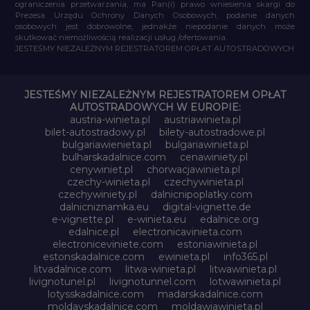
ograniczenia przetwarzania, ma Pan(i) prawo wniesienia skargi do
Prezesa Urzędu Ochrony Danych Osobowych, podanie danych
osobowych jest dobrowolne, jednakże niepodanie danych może
skutkować niemożliwością realizacji usług /ofertowania.
JESTEŚMY NIEZALEŻNYM REJESTRATOREM OPŁAT AUTOSTRADOWYCH
JESTEŚMY NIEZALEŻNYM REJESTRATOREM OPŁAT
AUTOSTRADOWYCH W EUROPIE:
austria-winieta.pl
austriawinieta.pl
bilet-autostradowy.pl
bilety-autostradowe.pl
bulgariawienieta.pl
bulgariawinieta.pl
bulharskadalnice.com
cenawiniety.pl
cenywiniet.pl
chorwacjawinieta.pl
czechy-winieta.pl
czechywinieta.pl
czechywiniety.pl
dalnicnipoplatky.com
dalnicniznamka.eu
digital-vignette.de
e-vignette.pl
e-winieta.eu
edalnice.org
edalnice.pl
electronicavinieta.com
electroniceviniete.com
estoniawinieta.pl
estonskadalnice.com
ewinieta.pl
info365.pl
litvadalnice.com
litwa-winieta.pl
litwawinieta.pl
livignotunel.pl
livignotunnel.com
lotwawinieta.pl
lotysskadalnice.com
madarskadalnice.com
moldavskadalnice.com
moldawiawinieta.pl